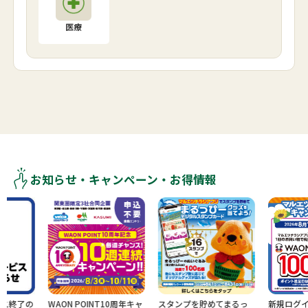
医療
お知らせ・キャンペーン・お得情報
了の
WAON POINT10周年キャ
スタンプを貯めてまるっ
新規ログイン＆