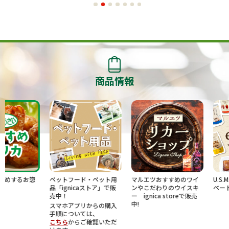
商品情報
お惣
ペットフード・ペット用
マルエツおすすめのワイ
U.S.M.Holdi
品「ignicaストア」で販
ンやこだわりのウイスキ
ベートブラン
売中！
ー ignica storeで販売
中!
スマホアプリからの購入
手順については、
こちら
からご確認いただ