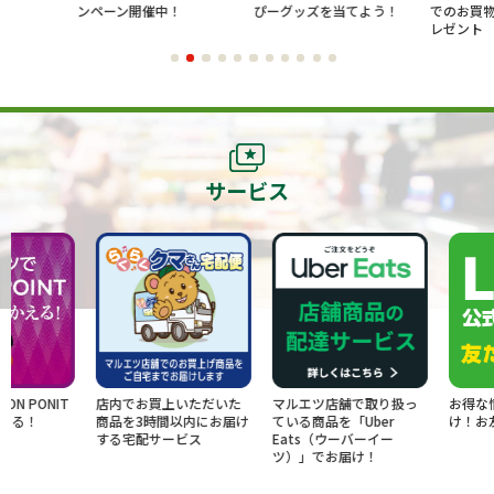
ンペーン開催中！
ぴーグッズを当てよう！
でのお買物でポ
レゼント
サービス
IT
店内でお買上いただいた
マルエツ店舗で取り扱っ
お得な情報をLI
商品を3時間以内にお届け
ている商品を「Uber
け！お友だち募
する宅配サービス
Eats（ウーバーイー
ツ）」でお届け！