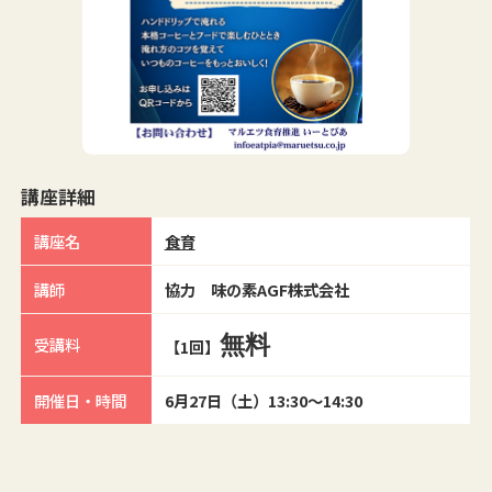
講座詳細
講座名
食育
講師
協力 味の素AGF株式会社
無料
受講料
【1回】
開催日・時間
6月27日（土）13:30～14:30