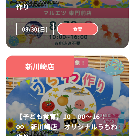
作り
08/30(日)
食育
新川崎店
【子ども食育】10：00～16：
00 新川崎店 オリジナルうちわ