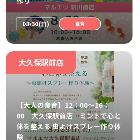
作り
08/30(日)
食育
大久保駅前店
【大人の食育】12：00～16：
00 大久保駅前店 ミントで心と
体を整える 虫よけスプレー作り体
験