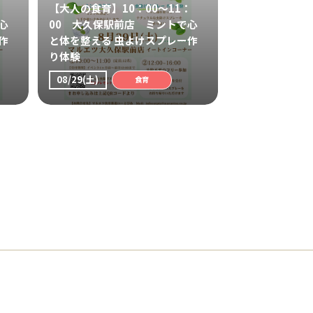
：
【大人の食育】10：00～11：
心
00 大久保駅前店 ミントで心
作
と体を整える 虫よけスプレー作
り体験
08/29(土)
食育