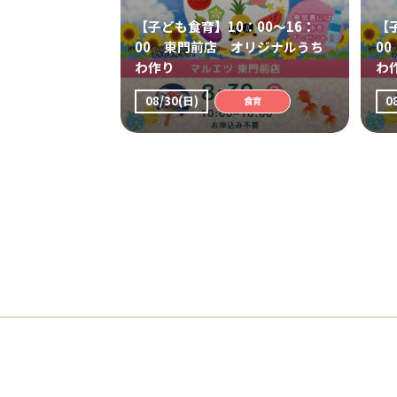
【子ども食育】10：00～16：
【
00 東門前店 オリジナルうち
0
わ作り
わ
08/30(日)
0
食育