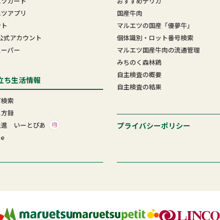
エツカード
おすすめデリカ
エツアプリ
国産牛肉
ント
マルエツの国産「優夢牛」
E 公式アカウント
個体識別・ロット番号検索
スーパー
マルエツ国産牛肉の流通管理
みちのく森林鶏
自主検査の概要
立ち生活情報
自主検査の結果
ピ検索
し方録
プライバシーポリシー
推進 いーとぴあ
me