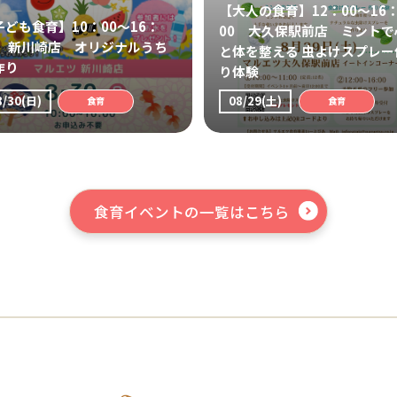
【大人の食育】12：00～16
子ども食育】10：00～16：
00 大久保駅前店 ミントで
0 新川崎店 オリジナルうち
と体を整える 虫よけスプレー
作り
り体験
8/30(日)
08/29(土)
食育
食育
食育イベントの一覧はこちら