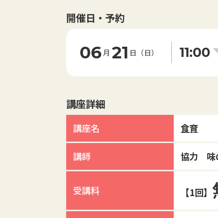
開催日・予約
06
21
11:00
月
日（日）
講座詳細
講座名
食育
講師
協力 味
受講料
【1回】