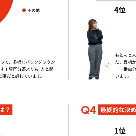
4位
PEOPLE
CULTURE
と人
働く環境
もともと
バラで、多様なバックグラウン
だ、最初
す！専門分野よりも“人と関
「一番自
る仕事だと感じています。
います。
E｜私が笑顔になれるとき
充実した福利厚生
は？
最終的な決
1位