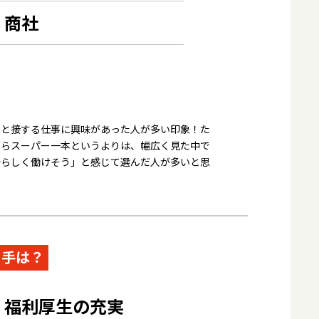
商社
MOVIE
動画で見る社員の声
人と接する仕事に興味があった人が多い印象！た
からスーパー一本というよりは、幅広く見た中で
分らしく働けそう」と感じて選んだ人が多いと思
青果｜I.S
め手は？
福利厚生の充実