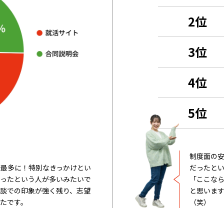
｜先輩社員Q&A
教育環境とキャリア
2位
3位
4位
｜マルエツ社員の1週間
若手調べ！ マルエツの中のこと
5位
INFORMATION
制度面の安
が最多に！特別なきっかけとい
だったと
会ったという人が多いみたいで
「ここな
面談での印象が強く残り、志望
と思いま
たです。
（笑）