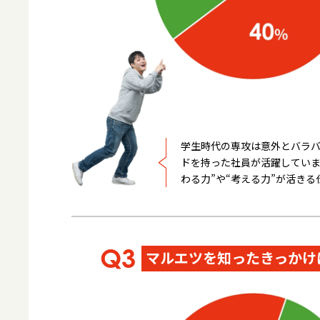
AT FIRST
WORK&
はじめに
仕事
学生時代の専攻は意外とバラ
ドを持った社員が活躍していま
わる力”や“考える力”が活き
採用担当者座談会
SMIL
マルエツを知ったきっかけ