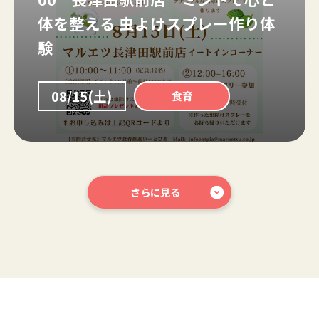
体を整える 虫よけスプレー作り体
験
08/15(土)
食育
さらに見る