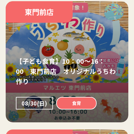
東門前店
【子ども食育】10：00～16：
00 東門前店 オリジナルうちわ
作り
08/30(日)
食育