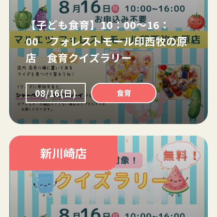
【子ども食育】10：00～16：
00 フォレストモール印西牧の原
店 食育クイズラリー
08/16(日)
食育
新川崎店