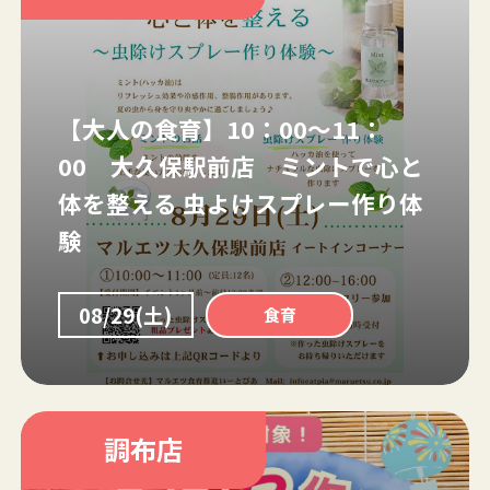
【大人の食育】10：00～11：
00 大久保駅前店 ミントで心と
体を整える 虫よけスプレー作り体
験
08/29(土)
食育
調布店