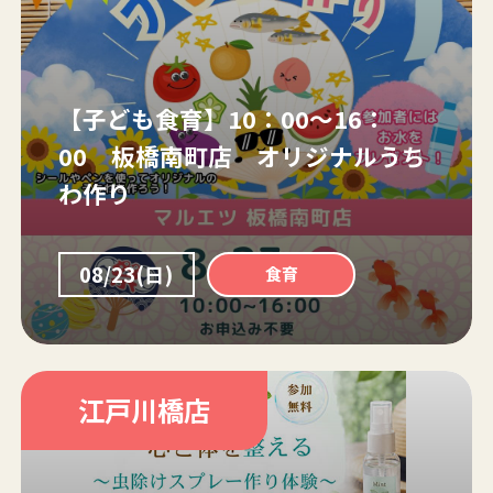
【子ども食育】10：00～16：
00 板橋南町店 オリジナルうち
わ作り
08/23(日)
食育
江戸川橋店