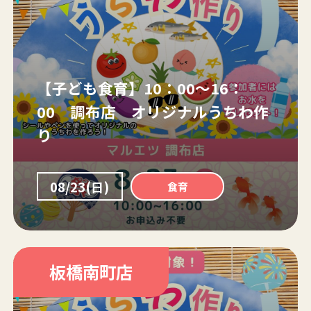
【子ども食育】10：00～16：
00 調布店 オリジナルうちわ作
り
08/23(日)
食育
板橋南町店