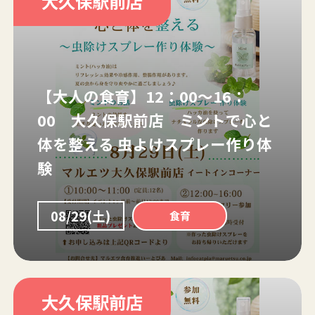
大久保駅前店
【大人の食育】12：00～16：
00 大久保駅前店 ミントで心と
体を整える 虫よけスプレー作り体
験
08/29(土)
食育
大久保駅前店