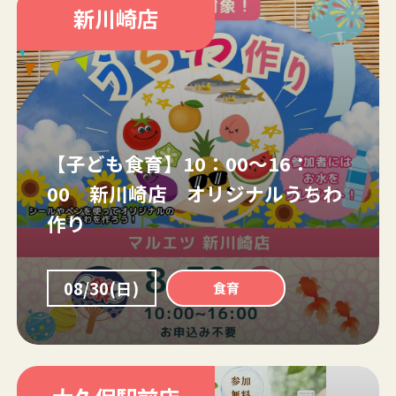
新川崎店
【子ども食育】10：00～16：
00 新川崎店 オリジナルうちわ
作り
08/30(日)
食育