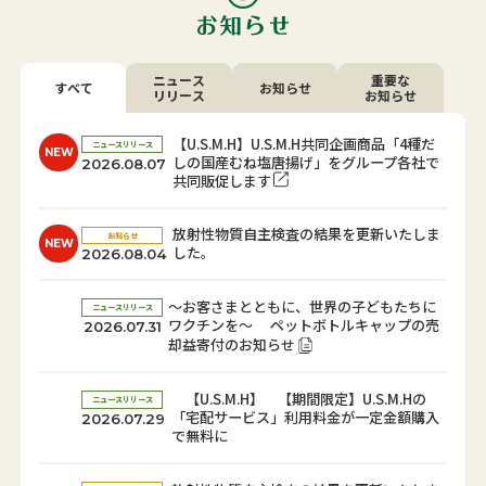
ニュース
重要な
すべて
お知らせ
リリース
お知らせ
【U.S.M.H】U.S.M.H共同企画商品「4種だ
ニュースリリース
NEW
しの国産むね塩唐揚げ」をグループ各社で
2026.08.07
共同販促します
放射性物質自主検査の結果を更新いたしま
お知らせ
NEW
した。
2026.08.04
～お客さまとともに、世界の子どもたちに
ニュースリリース
ワクチンを～ ペットボトルキャップの売
2026.07.31
却益寄付のお知らせ
【U.S.M.H】 【期間限定】U.S.M.Hの
ニュースリリース
「宅配サービス」利用料金が一定金額購入
2026.07.29
で無料に