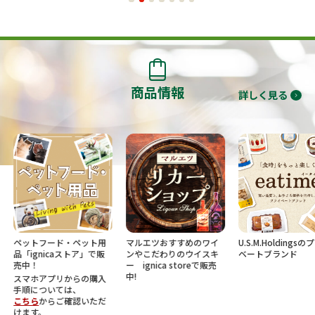
商品情報
詳しく見る
ペットフード・ペット用
マルエツおすすめのワイ
U.S.M.Holdings
品「ignicaストア」で販
ンやこだわりのウイスキ
ベートブランド
売中！
ー ignica storeで販売
中!
スマホアプリからの購入
手順については、
こちら
からご確認いただ
けます。