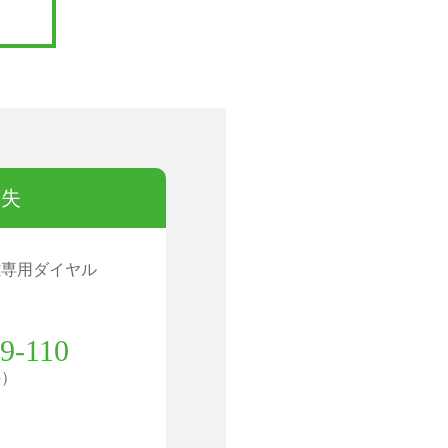
紛失
難専用ダイヤル
9-110
料）