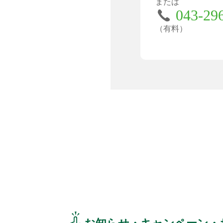
または
043-29
（有料）