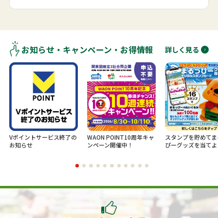
お知らせ・キャンペーン・お得情報
詳しく見る
ビス終了の
WAON POINT10周年キャ
スタンプを貯めてまるっ
新規ログ
ンペーン開催中！
ぴーグッズを当てよう！
でのお買
レゼント