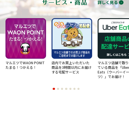
詳しく見る
ON PONIT
店内でお買上いただいた
マルエツ店舗で取り扱っ
お得な
かえる！
商品を3時間以内にお届け
ている商品を「Uber
け！お
する宅配サービス
Eats（ウーバーイー
ツ）」でお届け！