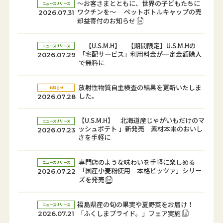
～お客さまとともに、世界の子どもたちに
ニュースリリース
ワクチンを～ ペットボトルキャップの売
2026.07.31
却益寄付のお知らせ
【U.S.M.H】 【期間限定】U.S.M.Hの
ニュースリリース
「宅配サービス」利用料金が一定金額購入
2026.07.29
で無料に
放射性物質自主検査の結果を更新いたしま
お知らせ
した。
2026.07.28
【U.S.M.H】 北海道産じゃがいもだけのマ
ニュースリリース
ッシュポテト 」新発売 素材本来のおいし
2026.07.23
さを手軽に
専門店のような味わいを手軽に楽しめる
ニュースリリース
「国産小麦粉使用 本格ピッツァ」シリー
2026.07.22
ズを発売
福島県産の旬の果実や夏野菜をお届け！
ニュースリリース
「ふくしまプライド。」フェア実施
2026.07.21