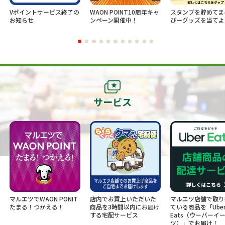
Vポイントサービス終了の
WAON POINT10周年キャ
スタンプを貯めてま
お知らせ
ンペーン開催中！
ぴーグッズを当てよ
サービス
マルエツでWAON PONIT
店内でお買上いただいた
マルエツ店舗で取り
たまる！つかえる！
商品を3時間以内にお届け
ている商品を「Ube
する宅配サービス
Eats（ウーバーイ
ツ）」でお届け！