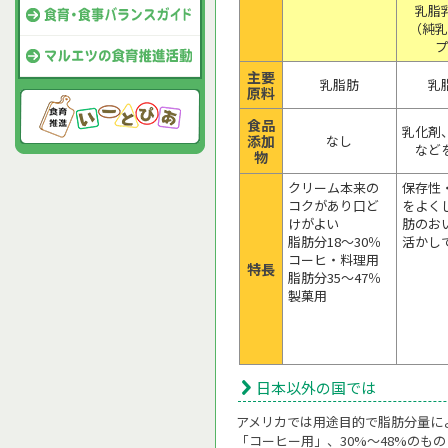
乳脂
（純乳
プ
主要
乳脂肪
乳
原料
食品
乳化剤
添加
なし
など
物
クリーム本来の
保存性
コクがあり口ど
をよく
けがよい
肪のお
脂肪分18～30％
活かし
コーヒ・料理用
特長
脂肪分35～47％
製菓用
日本以外の国では
アメリカでは用途目的で脂肪分量によ
「コーヒー用」、30%～48%のも