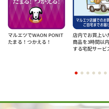
N PONIT
店内でお買上いただいた
マル
える！
商品を3時間以内にお届け
てい
する宅配サービス
Ea
ツ）