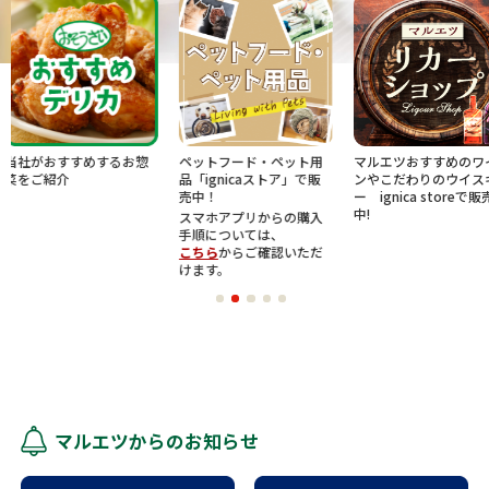
めするお惣
ペットフード・ペット用
マルエツおすすめのワイ
U.S.M.
品「ignicaストア」で販
ンやこだわりのウイスキ
ベート
売中！
ー ignica storeで販売
中!
スマホアプリからの購入
手順については、
こちら
からご確認いただ
けます。
マルエツからのお知らせ