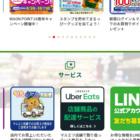
WAON POINT10周年キャ
スタンプを貯めてまるっ
新規ログイン＆マル
ンペーン開催中！
ぴーグッズを当てよう！
でのお買物でポイン
レゼント
サービス
店内でお買上いただいた
マルエツ店舗で取り扱っ
お得な情報をLINE
商品を3時間以内にお届け
ている商品を「Uber
け！お友だち募集