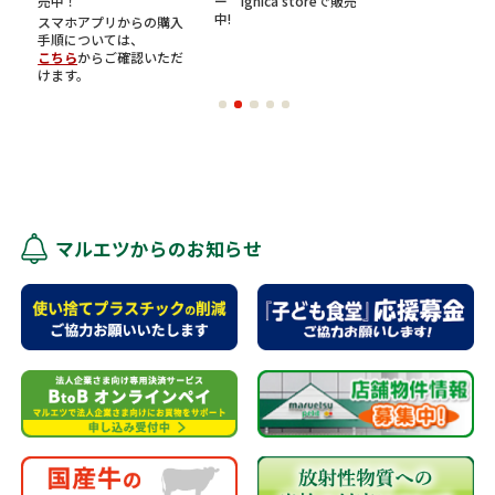
売中！
ー ignica storeで販売
中!
スマホアプリからの購入
手順については、
こちら
からご確認いただ
けます。
マルエツからのお知らせ