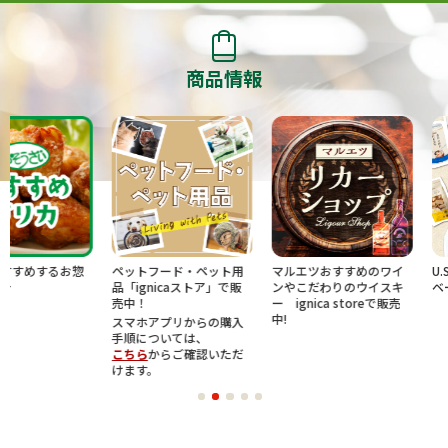
商品情報
お惣
ペットフード・ペット用
マルエツおすすめのワイ
U.S.M.Hold
品「ignicaストア」で販
ンやこだわりのウイスキ
ベートブラン
売中！
ー ignica storeで販売
中!
スマホアプリからの購入
手順については、
こちら
からご確認いただ
けます。