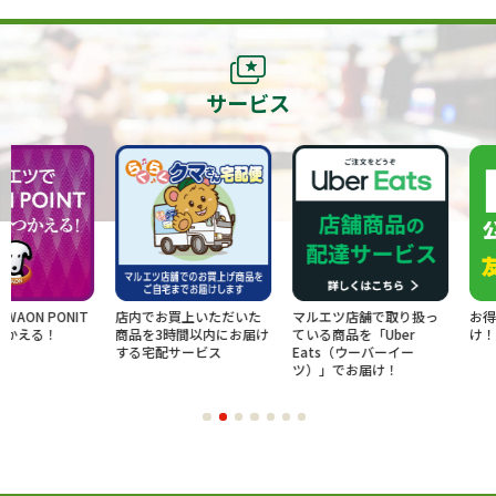
サービス
NIT
店内でお買上いただいた
マルエツ店舗で取り扱っ
お得な情報をL
商品を3時間以内にお届け
ている商品を「Uber
け！お友だち
する宅配サービス
Eats（ウーバーイー
ツ）」でお届け！