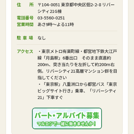
住 所
〒104-0051 東京都中央区佃2-2-8 リバー
シティ21G棟
電話番号
03-5560-0251
営業時間
あさ9時～よる11時
駐車場
なし
アクセス
・東京メトロ有楽町線・都営地下鉄大江戸
線「月島駅」6番出口 そのまま直進約
200m、突き当たりを左折して約200m右
側。リバーシティ21高層マンション群を目
指してください
・「東京駅」八重洲口から都営バス「東京
ビッグサイト行き」乗車、「リバーシティ
21」下車すぐ