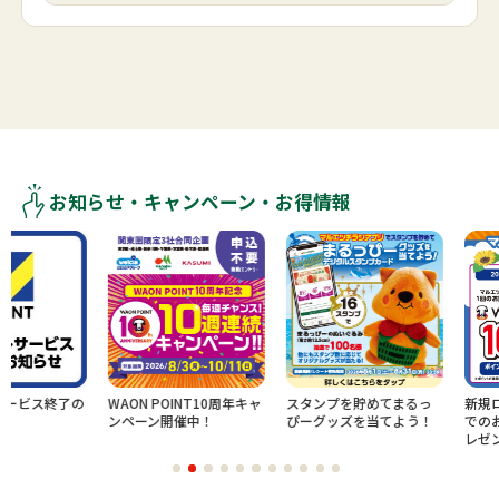
お知らせ・キャンペーン・お得情報
終了の
WAON POINT10周年キャ
スタンプを貯めてまるっ
新規ログイン
ンペーン開催中！
ぴーグッズを当てよう！
でのお買物で
レゼント