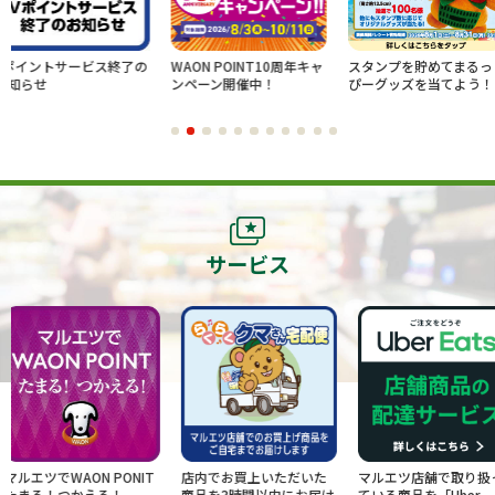
ビス終了の
WAON POINT10周年キャ
スタンプを貯めてまるっ
新規ログ
ンペーン開催中！
ぴーグッズを当てよう！
でのお買
レゼント
サービス
N PONIT
店内でお買上いただいた
マルエツ店舗で取り扱っ
お得な情
える！
商品を3時間以内にお届け
ている商品を「Uber
け！お