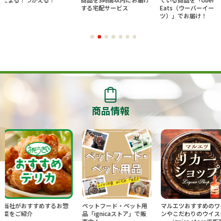
する宅配サービス
Eats（ウーバーイー
ツ）」でお届け！
商品情報
めするお惣
ペットフード・ペット用
マルエツおすすめのワイ
U.S.M.
品「ignicaストア」で販
ンやこだわりのウイスキ
ベート