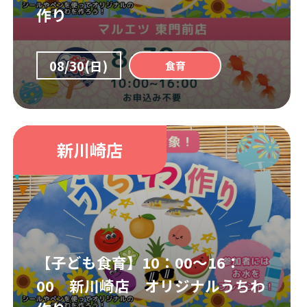
作り
08/30(日)
食育
新川崎店
【子ども食育】10：00～16：
00 新川崎店 オリジナルうちわ