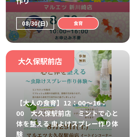
作り
08/30(日)
食育
大久保駅前店
【大人の食育】12：00～16：
00 大久保駅前店 ミントで心と
体を整える 虫よけスプレー作り体
験