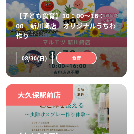
【子ども食育】10：00～16：
00 新川崎店 オリジナルうちわ
作り
08/30(日)
食育
大久保駅前店