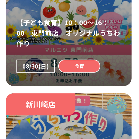
【子ども食育】10：00～16：
00 東門前店 オリジナルうちわ
作り
08/30(日)
食育
新川崎店