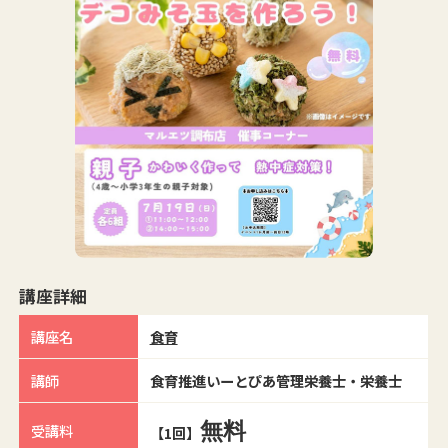
講座詳細
講座名
食育
講師
食育推進いーとぴあ管理栄養士・栄養士
無料
受講料
【1回】