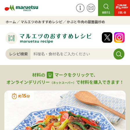
ホーム
マルエツのおすすめレシピ
かぶと牛肉の甜面醤炒め
レシピ検索
材料の
マークをクリックで、
オンラインデリバリー
で材料を購入できます！
（ネットスーパー）
15
約
分