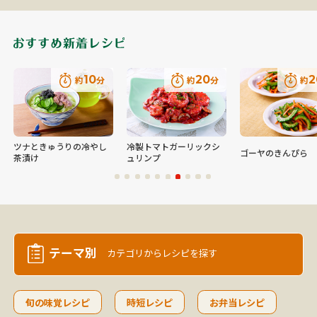
10
20
2
約
分
約
分
約
ツナときゅうりの冷やし
冷製トマトガーリックシ
ゴーヤのきんぴら
茶漬け
ュリンプ
テーマ別
カテゴリから
レシピを探す
旬の味覚レシピ
時短レシピ
お弁当レシピ