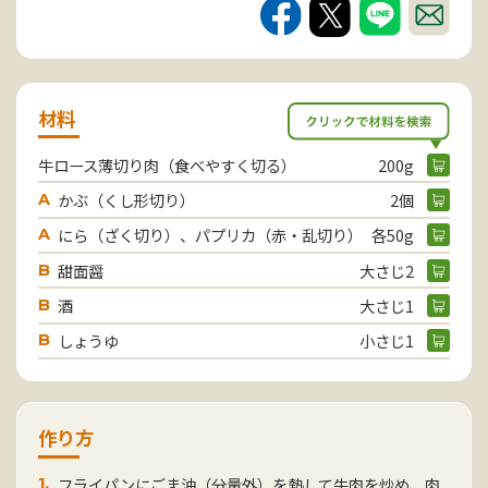
材料
牛ロース薄切り肉（食べやすく切る）
200g
かぶ（くし形切り）
2個
A
にら（ざく切り）、パプリカ（赤・乱切り）
各50g
A
甜面醤
大さじ2
B
酒
大さじ1
B
しょうゆ
小さじ1
B
作り方
フライパンにごま油（分量外）を熱して牛肉を炒め、肉
1.