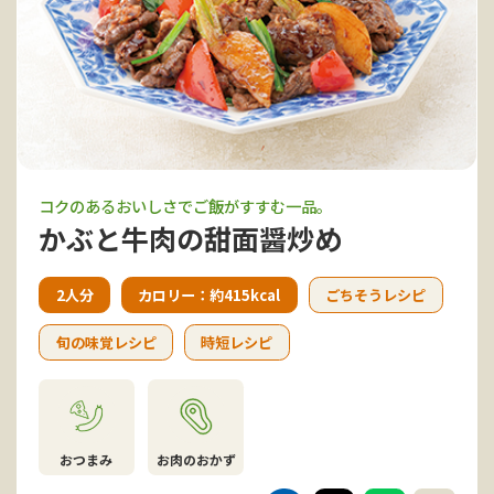
コクのあるおいしさでご飯がすすむ一品。
かぶと牛肉の甜面醤炒め
2人分
カロリー：約415kcal
ごちそうレシピ
旬の味覚レシピ
時短レシピ
おつまみ
お肉のおかず