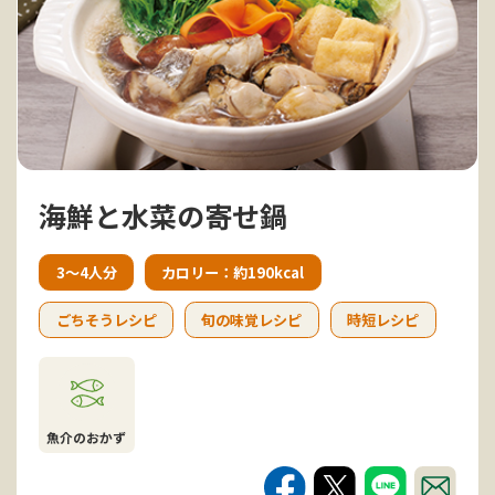
海鮮と水菜の寄せ鍋
3〜4人分
カロリー：約190kcal
ごちそうレシピ
旬の味覚レシピ
時短レシピ
魚介のおかず