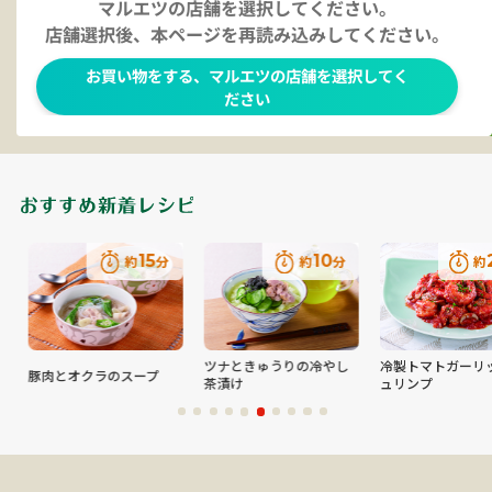
15
10
2
約
分
約
分
約
ツナときゅうりの冷やし
冷製トマトガーリッ
豚肉とオクラのスープ
茶漬け
ュリンプ