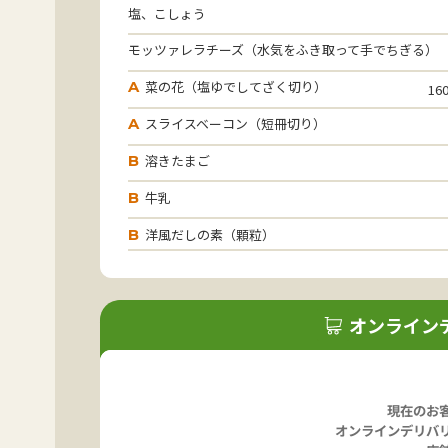
塩、こしょう
モッツァレラチーズ（水気をふき取って手でちぎる）
菜の花（塩ゆでしてざく切り）
A
1
スライスベーコン（短冊切り）
A
溶きたまご
B
牛乳
B
洋風だしの素（顆粒）
B
オンライン