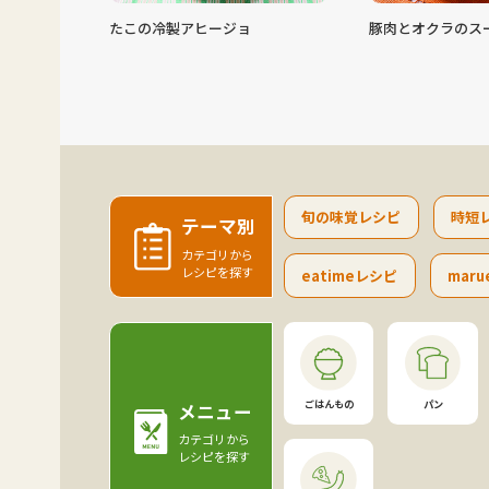
ージョ
豚肉とオクラのスープ
ツナときゅ
旬の味覚レシピ
時短
テーマ別
カテゴリから
レシピを探す
eatimeレシピ
maru
ごはんもの
パン
メニュー
カテゴリから
レシピを探す