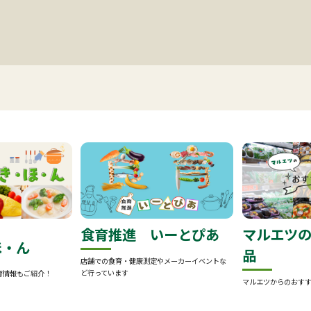
食育推進 いーとぴあ
マルエツ
-
ほ・ん
品
店舗での食育・健康測定やメーカーイベントな
ど行っています
育情報もご紹介！
マルエツからのおす