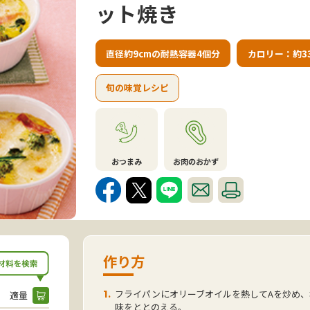
ット焼き
直径約9cmの耐熱容器4個分
カロリー：約335
旬の味覚レシピ
おつまみ
お肉のおかず
作り方
フライパンにオリーブオイルを熱してAを炒め、
1.
適量
味をととのえる。