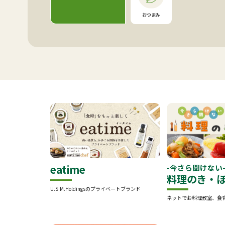
おつまみ
eatime
-今さら聞けない
料理のき・
U.S.M.Holdingsのプライベートブランド
ネットでお料理教室、食