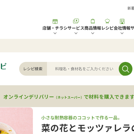
新
店舗・チラシ
サービス
商品情報
レシピ
会社情報
レシピ検索
、
オンラインデリバリー
で材料を購入できま
（ネットスーパー）
小さな耐熱容器のココットで作る一品。
菜の花とモッツァレラ