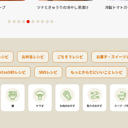
うりの冷やし茶漬け
冷製トマトガーリックシュリンプ
ゴーヤ
レシピ
お弁当レシピ
ごちそうレシピ
お菓子・スイーツ
etsu365レシピ
SNSレシピ
もっとからだにいいことレシピ
麺
サラダ
お肉のおかず
魚介のおかず
スープ・汁