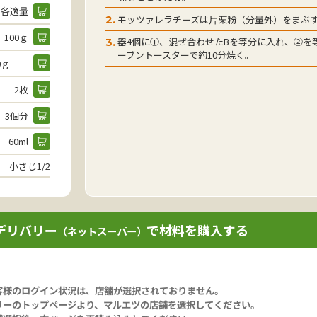
各適量
モッツァレラチーズは片栗粉（分量外）をまぶ
2.
100ｇ
器4個に①、混ぜ合わせたBを等分に入れ、②を
3.
ーブントースターで約10分焼く。
60ｇ
2枚
3個分
60ml
小さじ1/2
デリバリー
で材料を購入する
（ネットスーパー）