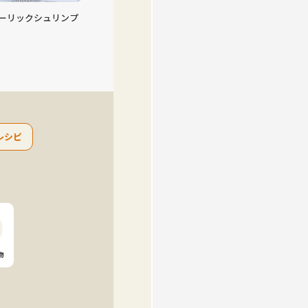
のきんぴら
まぐろの手こね寿司
ハ
レシピ
物