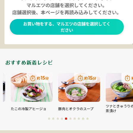
15
15
1
約
分
約
分
約
ツナときゅうりの冷
たこの冷製アヒージョ
豚肉とオクラのスープ
茶漬け