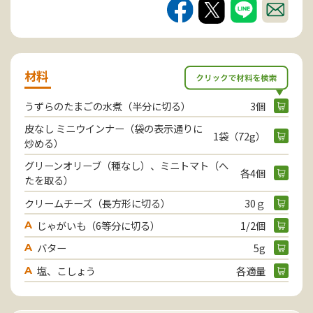
材料
うずらのたまごの水煮（半分に切る）
3個
皮なし ミニウインナー（袋の表示通りに
1袋（72g）
炒める）
グリーンオリーブ（種なし）、ミニトマト（へ
各4個
たを取る）
クリームチーズ（長方形に切る）
30ｇ
じゃがいも（6等分に切る）
1/2個
A
バター
5g
A
塩、こしょう
各適量
A