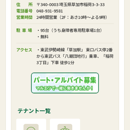
住 所
〒340-0003 埼玉県草加市稲荷3-3-33
電話番号
048-931-9581
営業時間
24時間営業（2F：あさ10時～よる9時）
駐車場
・95台（うち身障者専用駐車場1台）
・無料
アクセス
・東武伊勢崎線「草加駅」 東口バス停2番
から東武バス「八潮団地行」乗車、「稲荷
3丁目」下車 徒歩1分
テナント一覧