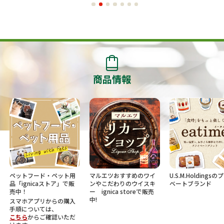
商品情報
ペットフード・ペット用
マルエツおすすめのワイ
U.S.M.Holdings
品「ignicaストア」で販
ンやこだわりのウイスキ
ベートブランド
売中！
ー ignica storeで販売
中!
スマホアプリからの購入
手順については、
こちら
からご確認いただ