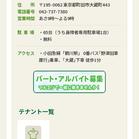
住 所
〒195-0062 東京都町田市大蔵町443
電話番号
042-737-7380
営業時間
あさ9時～よる9時
駐車場
・65台（うち身障者専用駐車場1台）
・無料
アクセス
・小田急線「鶴川駅」 0番バス｢野津田車
庫行｣乗車、｢大蔵｣下車 徒歩1分
テナント一覧