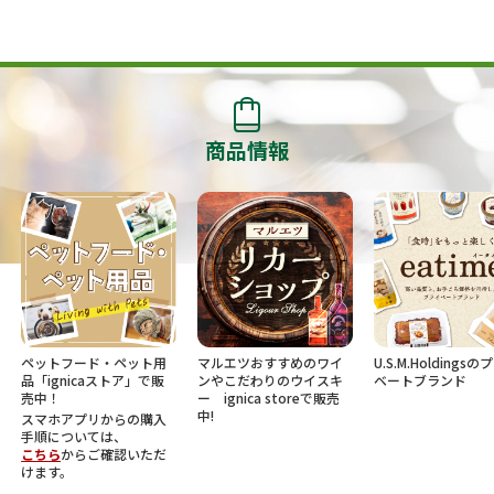
商品情報
ペットフード・ペット用
マルエツおすすめのワイ
U.S.M.Holdings
品「ignicaストア」で販
ンやこだわりのウイスキ
ベートブランド
売中！
ー ignica storeで販売
中!
スマホアプリからの購入
手順については、
こちら
からご確認いただ
けます。