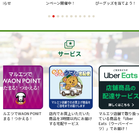
ンペーン開催中！
ぴーグッズを当てよう！
でのお買
レゼント
サービス
 PONIT
店内でお買上いただいた
マルエツ店舗で取り扱っ
お得な情
える！
商品を3時間以内にお届け
ている商品を「Uber
け！お友
する宅配サービス
Eats（ウーバーイー
ツ）」でお届け！