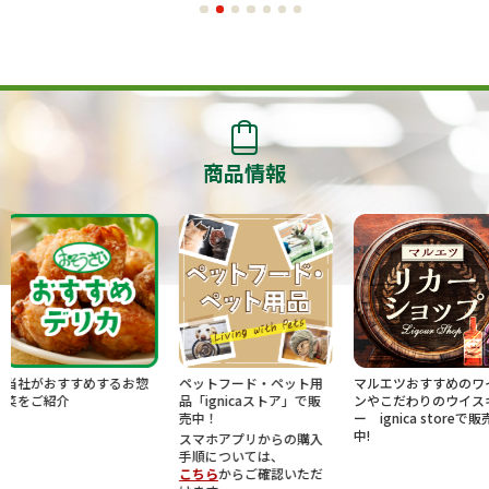
商品情報
めするお惣
ペットフード・ペット用
マルエツおすすめのワイ
U.S.M.
品「ignicaストア」で販
ンやこだわりのウイスキ
ベート
売中！
ー ignica storeで販売
中!
スマホアプリからの購入
手順については、
こちら
からご確認いただ