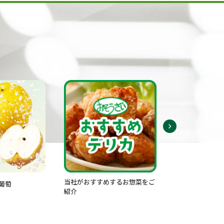
当社がおすすめするお惣菜をご
ペットフード・ペット
紹介
「ignicaストア」で
スマホアプリからの購
ついては、
こちら
からご確認いた