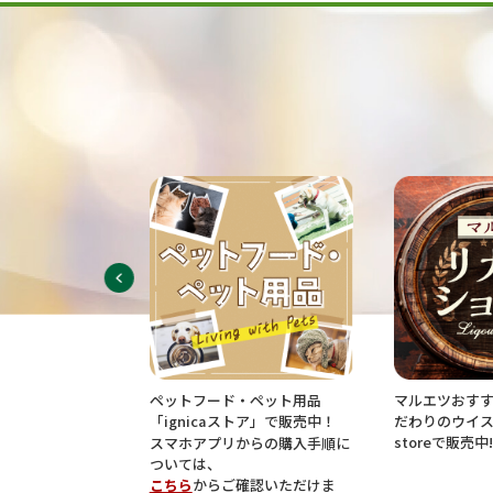
お惣菜をご
ペットフード・ペット用品
マルエツおすすめの
「ignicaストア」で販売中！
だわりのウイスキー ig
storeで販売中!
スマホアプリからの購入手順に
ついては、
こちら
からご確認いただけま