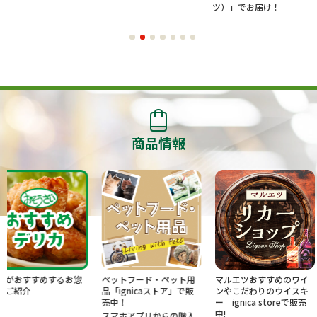
ツ）」でお届け！
商品情報
するお惣
ペットフード・ペット用
マルエツおすすめのワイ
U.S.M.Ho
品「ignicaストア」で販
ンやこだわりのウイスキ
ベートブラ
売中！
ー ignica storeで販売
中!
スマホアプリからの購入