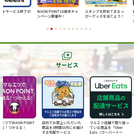
終了の
WAON POINT10周年キャ
スタンプを貯めてまるっ
新規ログイン
ンペーン開催中！
ぴーグッズを当てよう！
でのお買物で
レゼント
サービス
PONIT
店内でお買上いただいた
マルエツ店舗で取り扱っ
お得な情報を
！
商品を3時間以内にお届け
ている商品を「Uber
け！お友だ
する宅配サービス
Eats（ウーバーイー