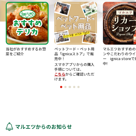
がおすすめするお惣
ペットフード・ペット用
マルエツおすすめのワイ
ご紹介
品「ignicaストア」で販
ンやこだわりのウイスキ
売中！
ー ignica storeで販売
中!
スマホアプリからの購入
手順については、
こちら
からご確認いただ
けます。
マルエツからのお知らせ