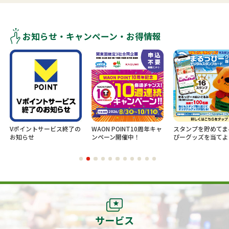
お知らせ・キャンペーン・お得情報
ントサービス終了の
WAON POINT10周年キャ
スタンプを貯めてまるっ
せ
ンペーン開催中！
ぴーグッズを当てよう！
サービス