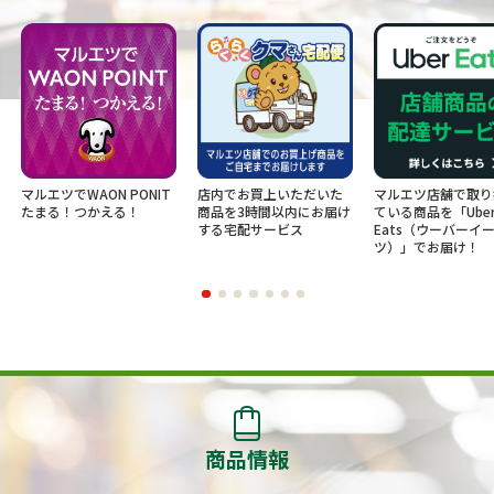
エツでWAON PONIT
店内でお買上いただいた
マルエツ店舗で取り扱っ
る！つかえる！
商品を3時間以内にお届け
ている商品を「Uber
する宅配サービス
Eats（ウーバーイー
ツ）」でお届け！
商品情報