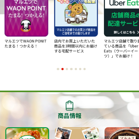
AON PONIT
店内でお買上いただいた
マルエツ店舗で取り扱っ
お得
つかえる！
商品を3時間以内にお届け
ている商品を「Uber
け
する宅配サービス
Eats（ウーバーイー
ツ）」でお届け！
商品情報