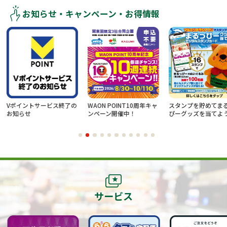
お知らせ・キャンペーン・お得情報
サービス終了の
WAON POINT10周年キャ
スタンプを貯めてまるっ
新規
ンペーン開催中！
ぴーグッズを当てよう！
での
レゼ
サービス