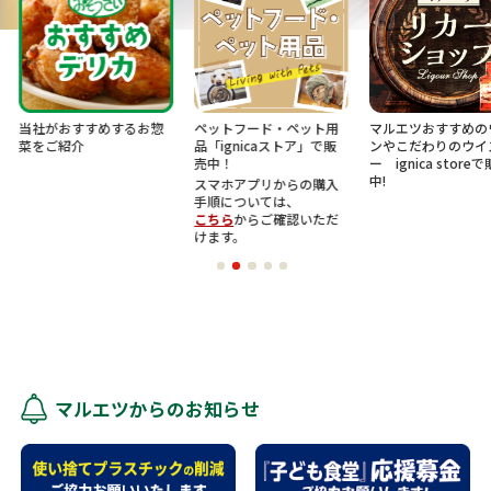
すすめするお惣
ペットフード・ペット用
マルエツおすすめのワイ
U.
介
品「ignicaストア」で販
ンやこだわりのウイスキ
ベ
売中！
ー ignica storeで販売
中!
スマホアプリからの購入
手順については、
こちら
からご確認いただ
けます。
マルエツからのお知らせ