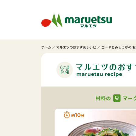
ホーム
マルエツのおすすめレシピ
ゴーヤとみょうがの浅
材料の
マー
10
約
分