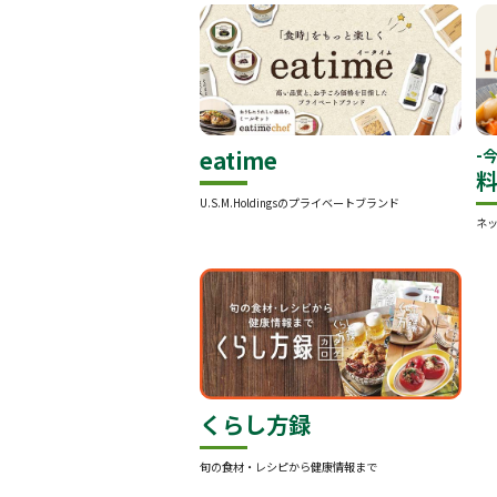
eatime
-
U.S.M.Holdingsのプライベートブランド
ネ
くらし方録
旬の食材・レシピから健康情報まで