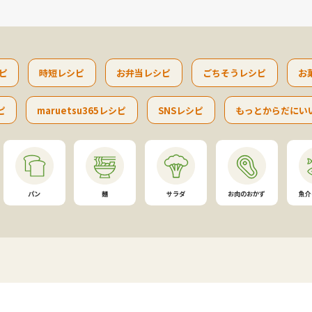
ピ
時短レシピ
お弁当レシピ
ごちそうレシピ
お
ピ
maruetsu365レシピ
SNSレシピ
もっとからだにい
パン
麺
サラダ
お肉のおかず
魚介