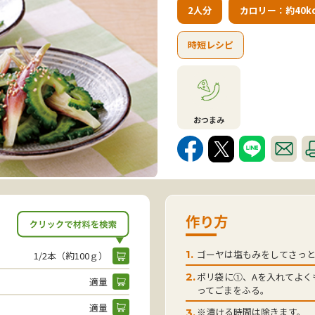
2人分
カロリー：約40kc
時短レシピ
おつまみ
作り方
ゴーヤは塩もみをしてさっ
1.
1/2本（約100ｇ）
ポリ袋に①、Aを入れてよく
2.
適量
ってごまをふる。
適量
※漬ける時間は除きます。
3.