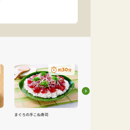
30
約
分
まぐろの手こね寿司
ハムカツ風トースト