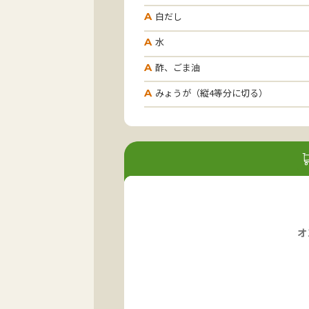
白だし
A
水
A
酢、ごま油
A
みょうが（縦4等分に切る）
A