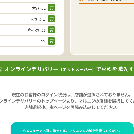
大さじ2
大さじ１
各小さじ1
2本
オンラインデリバリー
で材料を購入す
（ネットスーパー）