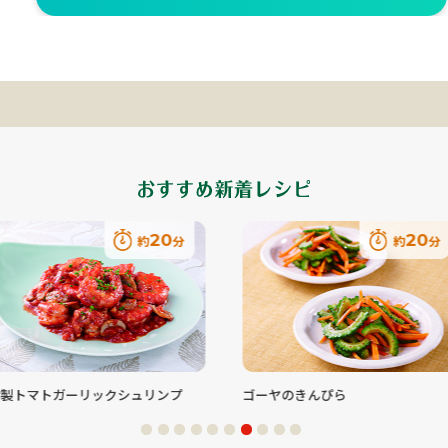
20
20
約
分
約
分
冷製トマトガーリックシュリンプ
ゴーヤのきんぴら