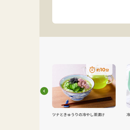
15
10
約
分
約
分
ラのスープ
ツナときゅうりの冷やし茶漬け