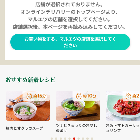
15
10
2
約
分
約
分
約
ツナときゅうりの冷やし
冷製トマトガーリッ
豚肉とオクラのスープ
茶漬け
ュリンプ