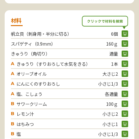
材料
帆立貝（刺身用・半分に切る）
6個
スパゲティ（0.9mm）
160ｇ
きゅうり（角切り）
適量
きゅうり（すりおろして水気をきる）
1本
A
オリーブオイル
大さじ2
A
にんにくのすりおろし
小さじ1/3
A
塩、こしょう
各適量
A
サワークリーム
100ｇ
B
レモン汁
小さじ2
B
はちみつ
小さじ1
B
塩
小さじ1/3
B